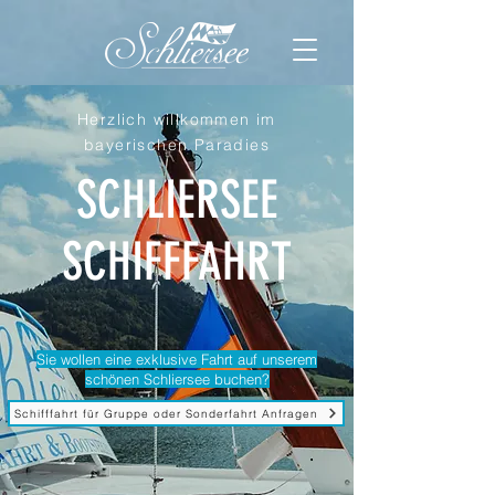
Herzlich willkommen im
bayerischen Paradies
SCHLIERSEE
SCHIFFFAHRT
Sie wollen eine exklusive Fahrt auf unserem
schönen Schliersee buchen?
Schifffahrt für Gruppe oder Sonderfahrt Anfragen